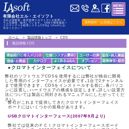
有限会社エル・エイソフト
当社は実験室・研究室用クロマトデータ処理シス
資料請求・お見積はこちら
テムを開発・販売しています。 USBで簡単接続！
クロマトデータ処理システムCDSは LAsoftにお
任せください！
ホーム
製品情報トップ
CDS
製品情報 CDS
●クロマトインターフェイスについて
弊社のソフトウエアCDSを使用するには弊社が独自に開発
した専用のインターフェイスが必要です｡1台で2チャンネル
まで使用できます。CDSをインストールする前に､各パソコ
ンに設置し､ハードウエアの構成を設定します｡詳しい設置方
法については製品に同封されるマニュアルにしたがってくだ
さい｡
弊社がこれまで提供してきたクロマトインターフェイス
ボードにはいくつかの規格があります｡
USBクロマトインターフェース(2007年9月より)
弊社では従来のＰＣＩクロマトインターフェースボード