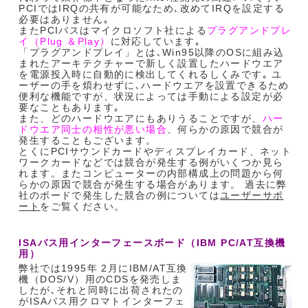
PCIではIRQの共有が可能なため､改めてIRQを設定する
必要はありません｡
またPCIバスはマイクロソフト社による
プラグアンドプレ
イ（Plug ＆Play）
に対応しています｡
「プラグアンドプレイ」とは､Win95以降のOSに組み込
まれたアーキテクチャーで新しく設置したハードウエア
を電源投入時に自動的に検出してくれるしくみです｡ ユ
ーザーの手を煩わせずに､ハードウエアを設置できるため
便利な機能ですが、状況によっては手動による設定が必
要なこともあります｡
また、どのハードウエアにもありうることですが、
ハー
ドウエア同士の相性が悪い場合
、何らかの原因で競合が
発生することもございます。
とくにPCIサウンドカードやディスプレイカード、ネット
ワークカードなどでは競合が発生する例がいくつか見ら
れます。またコンピューターの内部構成上の問題から何
らかの原因で競合が発生する場合があります。 過去に弊
社のボードで発生した競合の例については
ユーザーサポ
ート
をご覧ください。
ISAバス用インターフェースボード（IBM PC/AT互換機
用）
弊社では1995年 2月にIBM/AT互換
機（DOS/V）用のCDSを発売しま
したが､それと同時に出荷されたの
がISAバス用クロマトインターフェ