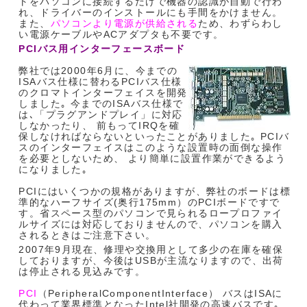
トをパソコンに接続するだけで機器の認識が自動で行わ
れ、ドライバーのインストールにも手間をかけません。
また、
パソコンより電源が供給される
ため、わずらわし
い電源ケーブルやACアダプタも不要です。
PCIバス用インターフェースボード
弊社では2000年6月に、今までの
ISAバス仕様に替わるPCIバス仕様
のクロマトインターフェイスを開発
しました｡ 今までのISAバス仕様で
は､「プラグアンドプレイ」に対応
しなかったり、 前もってIRQを確
保しなければならないといったことがありました｡ PCIバ
スのインターフェイスはこのような設置時の面倒な操作
を必要としないため、 より簡単に設置作業ができるよう
になりました｡
PCIにはいくつかの規格がありますが、弊社のボードは標
準的なハーフサイズ(奥行175mm）のPCIボードですで
す。省スペース型のパソコンで見られるロープロファイ
ルサイズには対応しておりませんので、パソコンを購入
されるときはご注意下さい。
2007年9月現在、修理や交換用として多少の在庫を確保
しておりますが、今後はUSBが主流なりますので、出荷
は停止される見込みです。
PCI
（PeripheralComponentInterface） バスはISAに
代わって業界標準となったIntel社開発の高速バスです｡