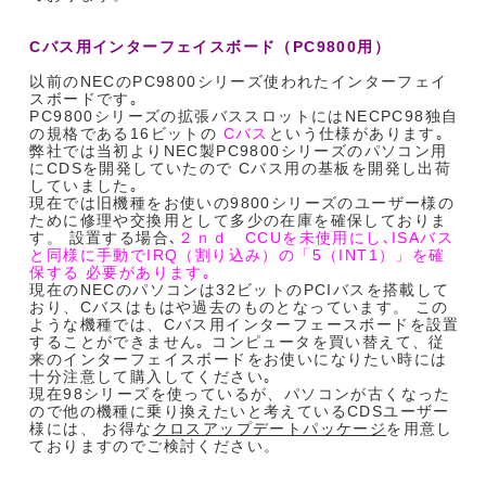
Cバス用インターフェイスボード（PC9800用）
以前のNECのPC9800シリーズ使われたインターフェイ
スボードです｡
PC9800シリーズの拡張バススロットにはNECPC98独自
の規格である16ビットの
Cバス
という仕様があります｡
弊社では当初よりNEC製PC9800シリーズのパソコン用
にCDSを開発していたので Cバス用の基板を開発し出荷
していました｡
現在では旧機種をお使いの9800シリーズのユーザー様の
ために修理や交換用として多少の在庫を確保しておりま
す。 設置する場合､
２ｎｄ CCUを未使用にし､ISAバス
と同様に手動でIRQ（割り込み）の「5（INT1）」を確
保する 必要があります｡
現在のNECのパソコンは32ビットのPCIバスを搭載して
おり、Cバスはもはや過去のものとなっています。 この
ような機種では、Cバス用インターフェースボードを設置
することができません｡ コンピュータを買い替えて、従
来のインターフェイスボードをお使いになりたい時には
十分注意して購入してください｡
現在98シリーズを使っているが、パソコンが古くなった
ので他の機種に乗り換えたいと考えているCDSユーザー
様には、 お得な
クロスアップデートパッケージ
を用意し
ておりますのでご検討ください。