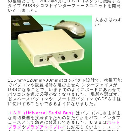
の後継として、2007年9月にＵＳＢコネクタに接続する
タイプのUSBクロマトインターフェースユニットを開発
いたしました。
大きさはわず
か
115mm×120mm×30mmのコンパクト設計で、携帯可能
でパソコンや設置場所を選びません ンターフェイスが
USBになることで、いままでのようにボードにあわせて
パソコンを選ぶ必要がなくなりました。 場所を選ばず、
省スペースパソコンや、ノート型パソコンでCDSを手軽
に使用することができるようになりました。
ＵＳＢ（Universal Serial Bus）
はパソコンにさまざま
な周辺機器を接続するための新たな汎用バス・インタフ
ェースとして急速に普及してきました。ＵＳＢは
ホット
プラグ
や
プラグアンドプレイ
に対応しています。ユニッ