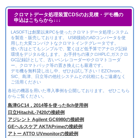
クロマトデータ処理装置CDSのお見積・デモ機の
申込はこちらから↓↓↓
LASOFTは創業以来PCを使ったクロマトデータ処理システム
を製造・販売しております。 USB接続のADコンバータを使
用した大変コンパクトなクロマトインテグレータです。
使い方はとてもシンプルで、驚くほど低予算でアナログ記録
環境をデジタル化します。 お手持ちの液クロHPLC,ガスクロ
GC記録計として、古いペンレコーダーやクロマトコーダ
ー、クロマトパック等の置き換えにも最適です。
デモ機を無料貸し出し中、ぜひお試し下さい！EZChrom、
SIC、島津、日立等の他社システムとの比較にもご遠慮なく
ご活用ください
各社の機器を用いた導入事例を公開しております。 ぜひこちら
からご覧ください。
島津GC14，2014等を使った8ch使用例
日立HitachiL-7420の接続例
アジレント Agilent GC6980の接続例
GEヘルスケア AKTAPrimeの接続例
アトー ATTO UVmonitorの接続例