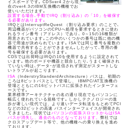
イスボードです｡ CDSver4.2から現
在のver4.3のIBM互換機の機種でお
使いいただけます｡
設置する場合､手動でIRQ（割り込み）の「10」を確保す
る必要があります｡
IRQとはInterruptReQuest （割り込み要求）のことで､
周辺機器がパソコンのCPUへ処理を要求するときに使わ
れるライン番号（アドレス）であり､ 0～15の16種類が
用意されています｡この中のいくつかの番号は既に他の機
器で用途が決められています｡ ISAでは同じ番号を複数の
機器で共有することができません｡したがって､専用の番
号を確保する必要があります｡
CDSでは出荷時はIRQの10を使用するように設定されて
います｡ 他のボードや機器と競合したり､うまく確保され
ていない時は､データｰが送信されず測定がスタートしな
いトラブルが起こります。
ISA
（InderstryStanderdArchitecture）バスは、初期の
ころは8ビットバスとして登場し、 IBMPC/AT互換機の
登場とともにの16ビットバスに拡張されたインターフェ
ースです｡
業界標準アーキテクチャの名の通り現在でもパソコンに
幅広く使われている規格です｡ しかしテクノロジーの進
歩が著しい現代では、より速いデータ転送をもとめてPCI
などの32ビットの高速 バスインターフェイスが開発され
てきました｡ 現状では
パソコンの拡張スロットからはISA
バスが消失し、過去のものとなっております。
弊社では
クロスアップデート等で、他の機種への乗り換えを進め
ております。