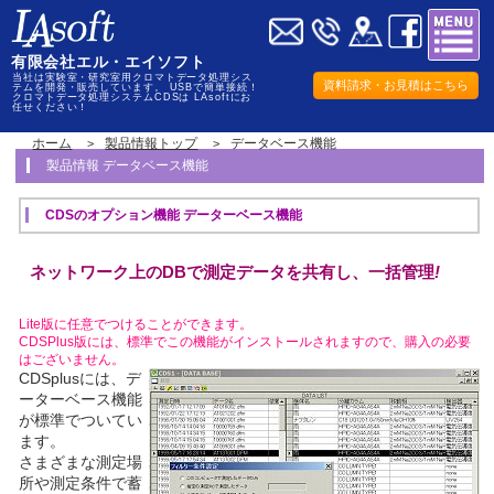
有限会社エル・エイソフト
当社は実験室・研究室用クロマトデータ処理シス
資料請求・お見積はこちら
テムを開発・販売しています。 USBで簡単接続！
クロマトデータ処理システムCDSは LAsoftにお
任せください！
ホーム
製品情報トップ
データベース機能
製品情報 データベース機能
CDSのオプション機能 データーベース機能
ネットワーク上のDBで測定データを共有し、一括管理
!
Lite版に任意でつけることができます。
CDSPlus版には、標準でこの機能がインストールされますので、購入の必要
はございません。
CDSplusには、デ
ーターベース機能
が標準でついてい
ます。
さまざまな測定場
所や測定条件で蓄