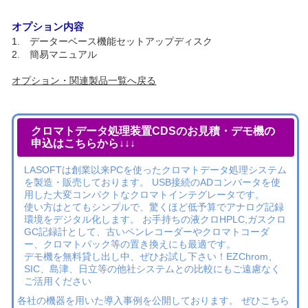
オプション内容
1. データーベース機能セットアップディスク
2. 簡易マニュアル
オプション・関連製品一覧へ戻る
クロマトデータ処理装置CDSのお見積・デモ機の
申込はこちらから↓↓↓
LASOFTは創業以来PCを使ったクロマトデータ処理システム
を製造・販売しております。 USB接続のADコンバータを使
用した大変コンパクトなクロマトインテグレータです。
使い方はとてもシンプルで、驚くほど低予算でアナログ記録
環境をデジタル化します。 お手持ちの液クロHPLC,ガスクロ
GC記録計として、古いペンレコーダーやクロマトコーダ
ー、クロマトパック等の置き換えにも最適です。
デモ機を無料貸し出し中、ぜひお試し下さい！EZChrom、
SIC、島津、日立等の他社システムとの比較にもご遠慮なく
ご活用ください
各社の機器を用いた導入事例を公開しております。 ぜひこちら