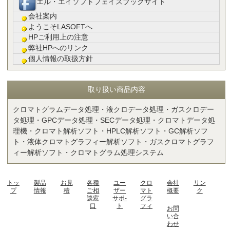
エル・エイソフトフェイスブックサイト
会社案内
ようこそLASOFTへ
HPご利用上の注意
弊社HPへのリンク
個人情報の取扱方針
取り扱い商品内容
クロマトグラムデータ処理・液クロデータ処理・ガスクロデー
タ処理・GPCデータ処理・SECデータ処理・クロマトデータ処
理機・クロマト解析ソフト・HPLC解析ソフト・GC解析ソフ
ト・液体クロマトグラフィー解析ソフト・ガスクロマトグラフ
ィー解析ソフト・クロマトグラム処理システム
トッ
製品
お見
各種
ユー
クロ
会社
リン
プ
情報
積
ご相
ザー
マト
概要
ク
談窓
サポ-
グラ
口
ト
フィ
お問
い合
わせ