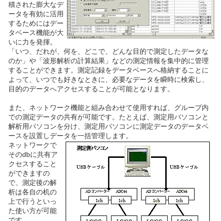
積された膨大なデ
ータを有効に活用
するためにはデー
タベース機能が大
いに力を発揮。
「いつ、だれが、何を、どこで、どんな目的で測定したデータな
のか」や「波形解析の計算結果」などの測定情報を集中的に管理
することができます。測定記録をデータベースへ格納することに
よって、いつでも好きなときに、必要なデータを瞬時に検索し、
目的のデータへアクセスすることが可能となります。
また、ネットワーク機能と組み合わせて使用すれば、グループ内
での測定データの共有が可能です。たとえば、測定用パソコンと
解析用パソコンを分け、測定用パソコンに測定データのデータベ
ースを設置しデータを一括管理します。
ネットワークで
そのdbに共有ア
クセスすること
ができますの
で、測定後の解
析は各自の机の
上で行うといっ
た使い方が可能
です。