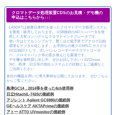
クロマトデータ処理装置CDSのお見積・デモ機の
申込はこちらから↓↓↓
LASOFTは創業以来PCを使ったクロマトデータ処理システム
を製造・販売しております。 USB接続のADコンバータを使
用した大変コンパクトなクロマトインテグレータです。
使い方はとてもシンプルで、驚くほど低予算でアナログ記録
環境をデジタル化します。 お手持ちの液クロHPLC,ガスクロ
GC記録計として、古いペンレコーダーやクロマトコーダ
ー、クロマトパック等の置き換えにも最適です。
デモ機を無料貸し出し中、ぜひお試し下さい！EZChrom、
SIC、島津、日立等の他社システムとの比較にもご遠慮なく
ご活用ください
各社の機器を用いた導入事例を公開しております。 ぜひこちら
からご覧ください。
島津GC14，2014等を使った8ch使用例
日立HitachiL-7420の接続例
アジレント Agilent GC6980の接続例
GEヘルスケア AKTAPrimeの接続例
アトー ATTO UVmonitorの接続例