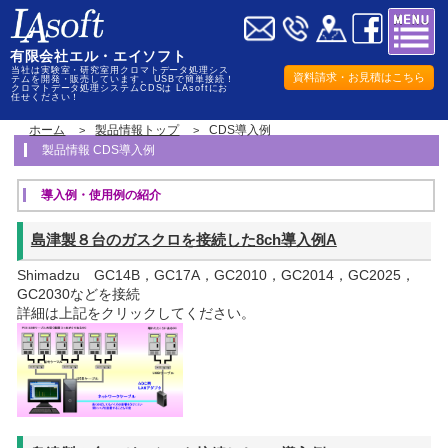
有限会社エル・エイソフト
当社は実験室・研究室用クロマトデータ処理シス
資料請求・お見積はこちら
テムを開発・販売しています。 USBで簡単接続！
クロマトデータ処理システムCDSは LAsoftにお
任せください！
ホーム
製品情報トップ
CDS導入例
製品情報 CDS導入例
導入例・使用例の紹介
島津製８台のガスクロを接続した8ch導入例A
Shimadzu GC14B，GC17A，GC2010，GC2014，GC2025，
GC2030などを接続
詳細は上記をクリックしてください。