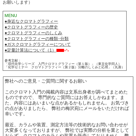
お願いします）
MENU
●身近なクロマトグラフィー
●クロマトグラフィーの歴史
●クロマトグラフィーのしくみ
●クロマトグラフィーの種類･分類
●ガスクロマトグラフィーについて
●定量計算法について（1）
参考文献：
「現代化学シリーズ 入門クロマトグラフィー（第１版）」（東京化学同人）
「化学セミナー クロマトグラフィー（第２版）分離のしくみと応用」（丸善）
弊社へのご意見・ご質問に関するお願い
このクロマト入門の掲載内容は文系出身者が調べてまとめた
ものですので、 専門的なご質問にはお答えしかねます。ま
た、内容にはあいまいな点があるかもしれません。 お気づき
の点がありましたら、 弊社の梅沢宛にメールをいただければ
幸いです。
最近、カラムや装置、測定方法等の技術的なお問い合わせが
大変多くなっておりますが、 弊社では実際の分析を業として
おらず、クロマトのカラムや装置を販売しておりません。 弊