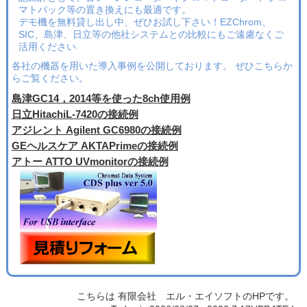
マトパック等の置き換えにも最適です。
デモ機を無料貸し出し中、ぜひお試し下さい！EZChrom、
SIC、島津、日立等の他社システムとの比較にもご遠慮なくご
活用ください
各社の機器を用いた導入事例を公開しております。 ぜひこちらか
らご覧ください。
島津GC14，2014等を使った8ch使用例
日立HitachiL-7420の接続例
アジレント Agilent GC6980の接続例
GEヘルスケア AKTAPrimeの接続例
アトー ATTO UVmonitorの接続例
こちらは 有限会社 エル・エイソフトのHPです。