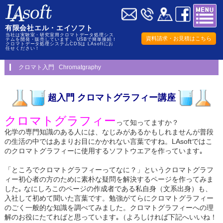
有限会社エル・エイソフト
当社は実験室・研究室用クロマトデータ処理シス
資料請求・お見積はこちら
テムを開発・販売しています。 USBで簡単接続！
クロマトデータ処理システムCDSは LAsoftにお
任せください！
クロマト入門 Chromatgraphy
超入門 クロマトグラフィー講座
クロマトグラフィー
って知ってますか？
化学の専門知識のある人には、なじみがあるかもしれませんが普段
の生活の中ではあまりお目にかかれない言葉ですね。LAsoftではこ
のクロマトグラフィーに使用するソフトウエアを作っています｡
「ところでクロマトグラフィーってなに？」というクロマトグラフ
ィー初心者の方のために素朴な疑問を解決するページを作ってみま
した｡ なにしろこのページの作成者である私自身（文系出身）も、
入社して初めて聞いた言葉です。勉強がてらにクロマトグラフィー
のごく一般的な知識を調べてみました。クロマトグラフィーへの理
解のお役にたてればと思っています｡（よろしければ下記へいいね！