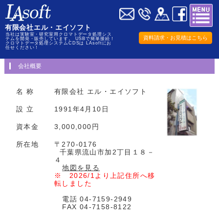
有限会社エル・エイソフト
当社は実験室・研究室用クロマトデータ処理シス
資料請求・お見積はこちら
テムを開発・販売しています。 USBで簡単接続！
クロマトデータ処理システムCDSは LAsoftにお
任せください！
会社概要
名 称
有限会社 エル・エイソフト
設 立
1991年4月10日
資本金
3,000,000円
所在地
〒270-0176
千葉県流山市加2丁目１８－
４
地図を見る
※ 2026/1より上記住所へ移
転しました
電話 04-7159-2949
FAX 04-7158-8122