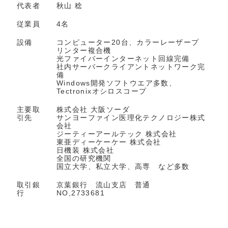
代表者
秋山 稔
従業員
4名
設備
コンピューター20台、カラーレーザープ
リンター複合機
光ファイバーインターネット回線完備
社内サーバークライアントネットワーク完
備
Windows開発ソフトウエア多数、
Tectronixオシロスコープ
主要取
株式会社 大阪ソーダ
引先
サンヨーファイン医理化テクノロジー株式
会社
ジーティーアールテック 株式会社
東亜ディーケーケー 株式会社
日機装 株式会社
全国の研究機関
国立大学、私立大学、高専 など多数
取引銀
京葉銀行 流山支店 普通
行
NO,2733681