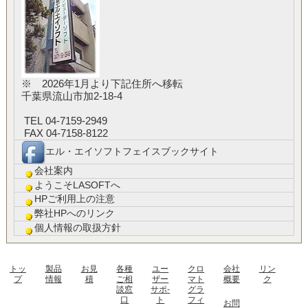
※ 2026年1月より下記住所へ移転
千葉県流山市加2-18-4
TEL 04-7159-2949
FAX 04-7158-8122
エル・エイソフトフェイスブックサイト
会社案内
ようこそLASOFTへ
HPご利用上の注意
弊社HPへのリンク
個人情報の取扱方針
トッ
製品
お見
各種
ユー
クロ
会社
リン
プ
情報
積
ご相
ザー
マト
概要
ク
談窓
サポ-
グラ
口
ト
フィ
お問