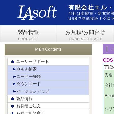
有限会社エル
当社は実験室・研究室
USBで簡単接続！クロマ
製品情報
お見積/お問合せ
PRODUCTS
ORDER/CONTACT
Main Contents
CD
ユーザーサポート
下記
Ｑ＆Ａ検索
氏名
ユーザー登録
ダウンロード
会社
バージョンアップ
Ema
製品情報
お見積ご注文
シリ
各種ご相談窓口