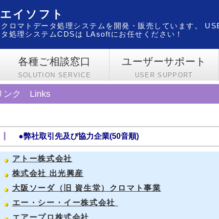
・エイソフト
クロマトデータ処理システムを開発・販売しています。 US
処理システムCDSは LAsoftにお任せください！
各種ご相談窓口
ユーザーサポート
SOLUTION SERVICE
USER SUPPORT
リンク Links
●弊社取引先及び協力企業(50音順)
アトー株式会社
株式会社 出光興産
大阪ソーダ（旧 資生堂）クロマト事業
エー・シー・イー株式会社
エアープロ株式会社